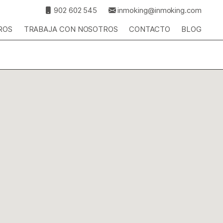
902 602 545
inmoking@inmoking.com
ROS
TRABAJA CON NOSOTROS
CONTACTO
BLOG