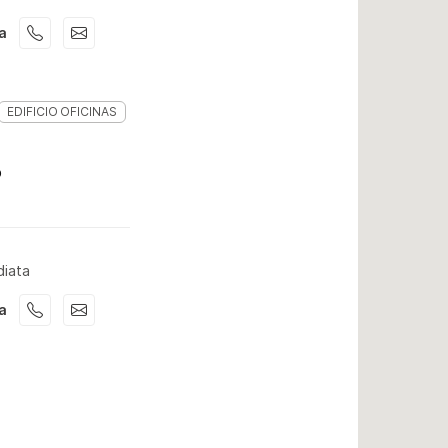
ca
EDIFICIO OFICINAS
o
2
diata
ca