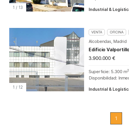
1
/
13
Industrial & Logísti
VENTA
OFICINA
Alcobendas, Madrid
Edificio Valportill
3.900.000 €
Superficie: 5.300 m
Disponibilidad: Inme
1
/
12
Industrial & Logísti
1