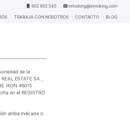
902 602 545
inmoking@inmoking.com
ROS
TRABAJA CON NOSOTROS
CONTACTO
BLOG
 Sociedad de la
G REAL ESTATE SA ,
RRE IKON 46015
crita en el REGISTRO
ón arriba indicada o