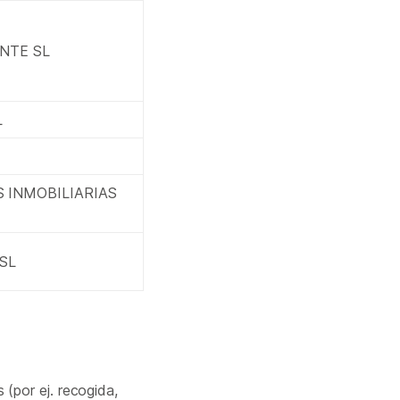
ANTE SL
L
 INMOBILIARIAS
SL
(por ej. recogida,