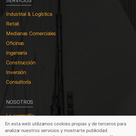
SERVICIOS
Industrial & Logística
Retail
Medianas Comerciales
Oficinas
Ingeniería
Construcción
Inversión
Consultoría
NOSOTROS
La compañía
En esta web utilizamos cookies propias y de terceros para
Trabaja con nosotros
analizar nuestros servicios y mostrarte publicidad
Contacto