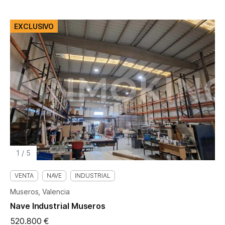
EXCLUSIVO
1
/
5
VENTA
NAVE
INDUSTRIAL
Museros, Valencia
Nave Industrial Museros
520.800 €