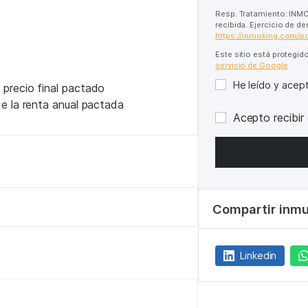
Resp. Tratamiento: INMO
recibida. Ejercicio de d
https://inmoking.com/po
Este sitio está protegi
servicio de Google
He leído y acep
 precio final pactado
de la renta anual pactada
Acepto recibir
Compartir inm
Linkedin