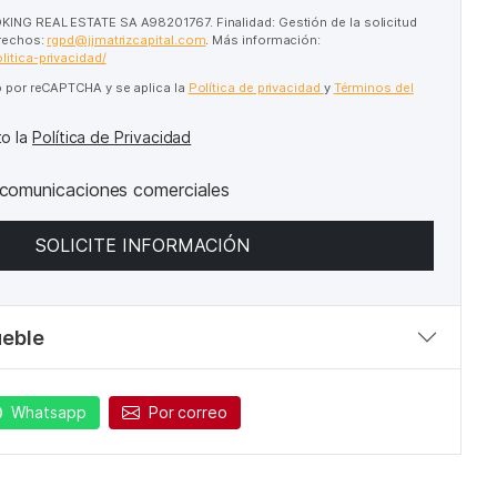
KING REAL ESTATE SA A98201767. Finalidad: Gestión de la solicitud
erechos:
rgpd@jjmatrizcapital.com
. Más información:
litica-privacidad/
do por reCAPTCHA y se aplica la
Política de privacidad
y
Términos del
to la
Política de Privacidad
 comunicaciones comerciales
SOLICITE INFORMACIÓN
ueble
Whatsapp
Por correo