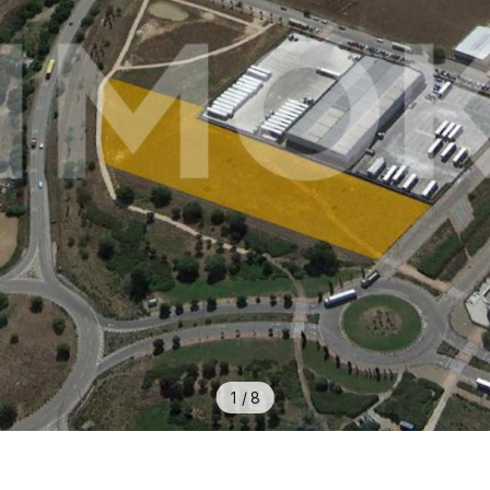
1
/
8