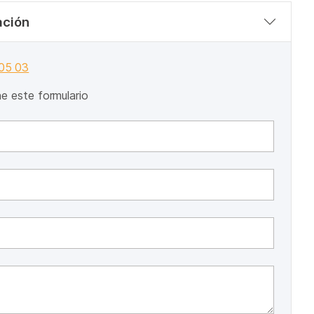
ación
 05 03
ene este formulario