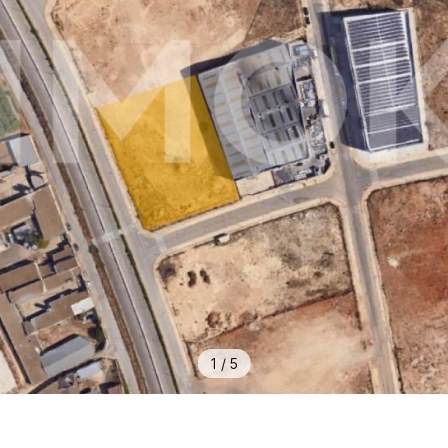
1
/
5