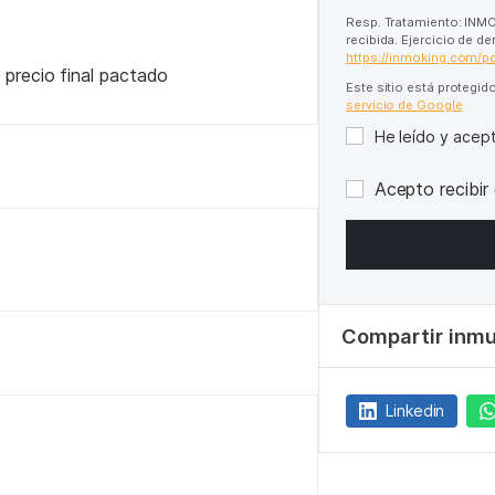
Resp. Tratamiento: INMO
recibida. Ejercicio de d
https://inmoking.com/po
 precio final pactado
Este sitio está protegi
servicio de Google
He leído y acep
Acepto recibir
Compartir inm
Linkedin