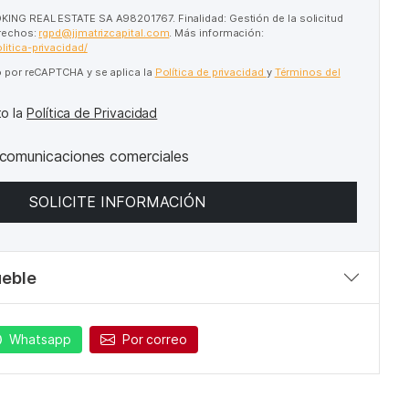
KING REAL ESTATE SA A98201767. Finalidad: Gestión de la solicitud
erechos:
rgpd@jjmatrizcapital.com
. Más información:
litica-privacidad/
do por reCAPTCHA y se aplica la
Política de privacidad
y
Términos del
to la
Política de Privacidad
 comunicaciones comerciales
SOLICITE INFORMACIÓN
ueble
Whatsapp
Por correo