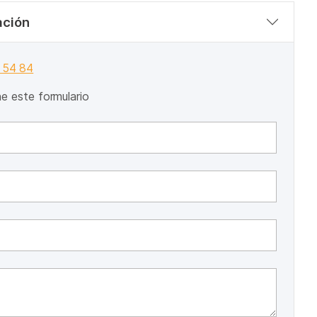
ación
 54 84
ene este formulario