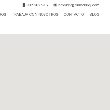
902 602 545
inmoking@inmoking.com
ROS
TRABAJA CON NOSOTROS
CONTACTO
BLOG