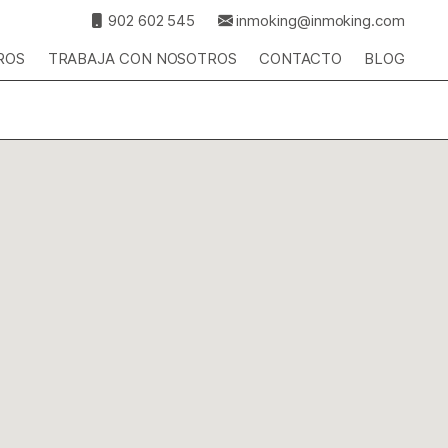
902 602 545
inmoking@inmoking.com
ROS
TRABAJA CON NOSOTROS
CONTACTO
BLOG