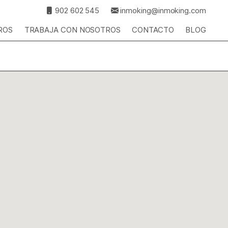
902 602 545
inmoking@inmoking.com
ROS
TRABAJA CON NOSOTROS
CONTACTO
BLOG