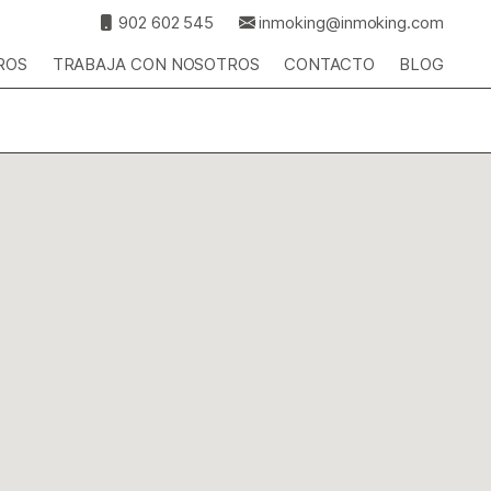
902 602 545
inmoking@inmoking.com
ROS
TRABAJA CON NOSOTROS
CONTACTO
BLOG