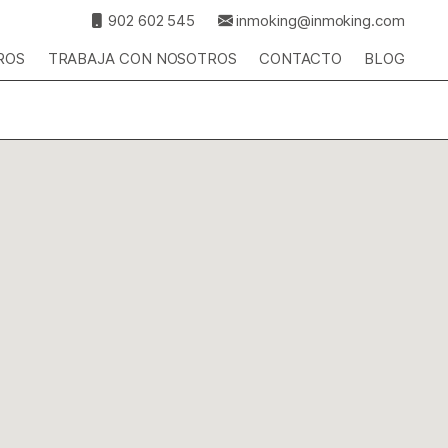
902 602 545
inmoking@inmoking.com
ROS
TRABAJA CON NOSOTROS
CONTACTO
BLOG