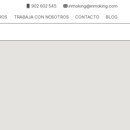
902 602 545
inmoking@inmoking.com
ROS
TRABAJA CON NOSOTROS
CONTACTO
BLOG