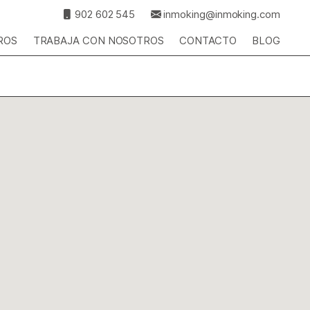
902 602 545
inmoking@inmoking.com
ROS
TRABAJA CON NOSOTROS
CONTACTO
BLOG