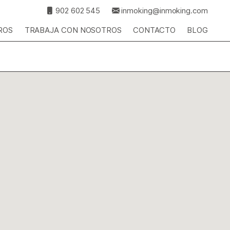
902 602 545
inmoking@inmoking.com
ROS
TRABAJA CON NOSOTROS
CONTACTO
BLOG