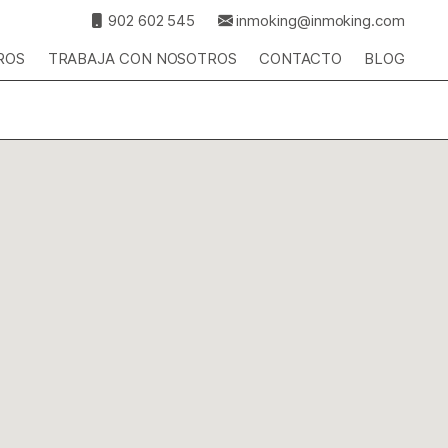
902 602 545
inmoking@inmoking.com
ROS
TRABAJA CON NOSOTROS
CONTACTO
BLOG