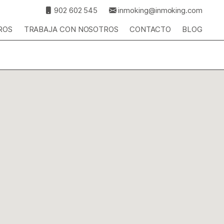
902 602 545
inmoking@inmoking.com
ROS
TRABAJA CON NOSOTROS
CONTACTO
BLOG