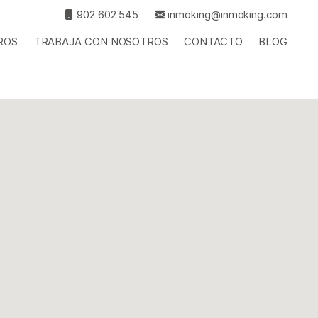
902 602 545
inmoking@inmoking.com
ROS
TRABAJA CON NOSOTROS
CONTACTO
BLOG