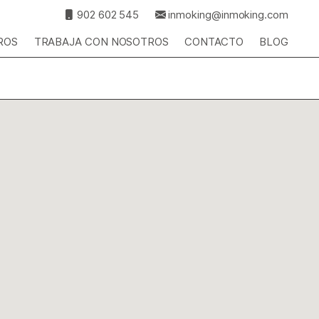
902 602 545
inmoking@inmoking.com
ROS
TRABAJA CON NOSOTROS
CONTACTO
BLOG