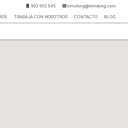
902 602 545
inmoking@inmoking.com
ROS
TRABAJA CON NOSOTROS
CONTACTO
BLOG