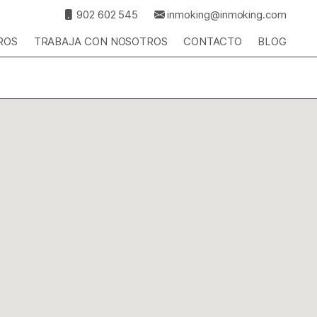
902 602 545
inmoking@inmoking.com
ROS
TRABAJA CON NOSOTROS
CONTACTO
BLOG