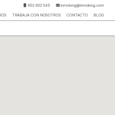
902 602 545
inmoking@inmoking.com
ROS
TRABAJA CON NOSOTROS
CONTACTO
BLOG