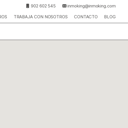
902 602 545
inmoking@inmoking.com
ROS
TRABAJA CON NOSOTROS
CONTACTO
BLOG