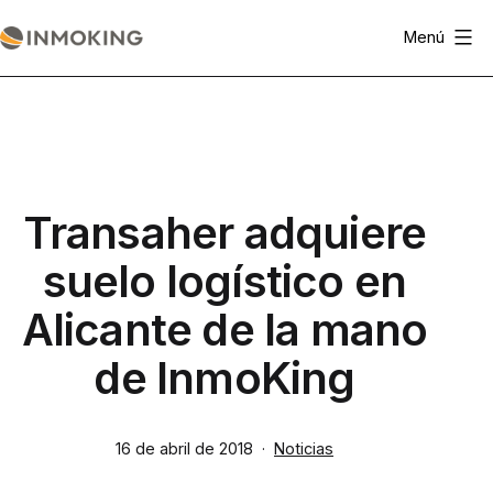
Saltar
Menú
al
Actualidad
contenido
Inmoking
Transaher adquiere
suelo logístico en
Alicante de la mano
de InmoKing
Publicada
Categorizado
16 de abril de 2018
Noticias
el
como