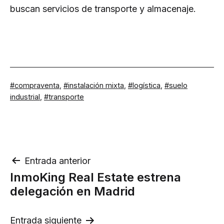
buscan servicios de transporte y almacenaje.
Etiquetado
compraventa
,
instalación mixta
,
logística
,
suelo
como
industrial
,
transporte
Navegación
Entrada anterior
InmoKing Real Estate estrena
de
delegación en Madrid
entradas
Entrada siguiente