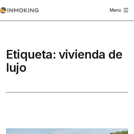
Saltar
Menú
al
Actualidad
contenido
Inmoking
Etiqueta:
vivienda de
lujo