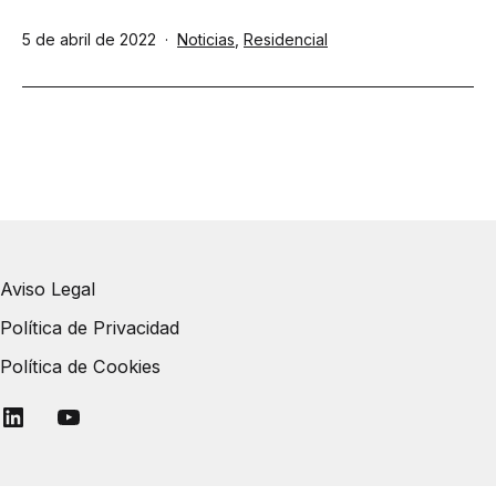
Publicada
Categorizado
5 de abril de 2022
Noticias
,
Residencial
el
como
Aviso Legal
Política de Privacidad
Política de Cookies
Linkedin
YouTube