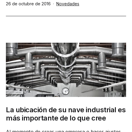
Publicada
Categorizado
26 de octubre de 2016
Novedades
el
como
La ubicación de su nave industrial es
más importante de lo que cree
Al momento de crear una empresa o hacer ajustes