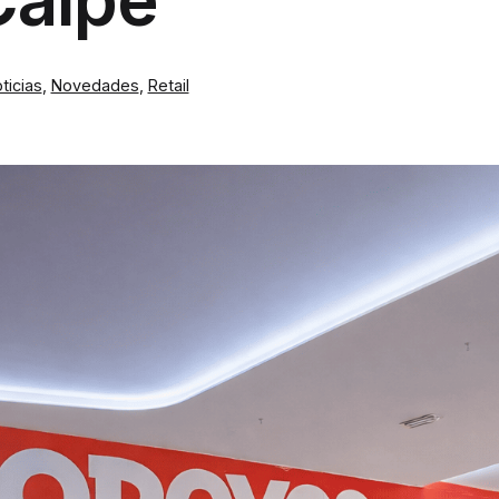
ticias
,
Novedades
,
Retail