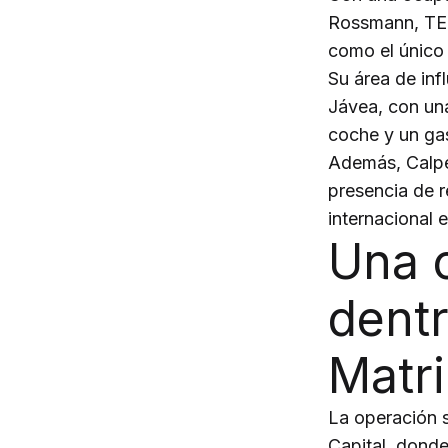
Rossmann, TED
como el único 
Su área de inf
Jávea, con un
coche y un g
Además, Calpe
presencia de r
internacional 
Una 
dentr
Matri
La operación s
Capital, donde