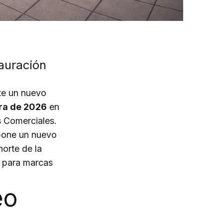
tauración
te un nuevo
ra de 2026
en
 Comerciales.
upone un nuevo
norte de la
o para marcas
eo