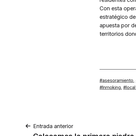
Con esta oper
estratégico d
apuesta por de
territorios do
Etiquetado
asesoramiento
,
como
Inmoking
,
loca
Navegación
Entrada anterior