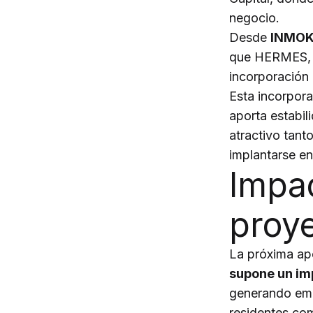
negocio.
Desde
INMOKI
que HERMES, c
incorporación 
Esta incorpora
aporta estabil
atractivo tan
implantarse en
Impac
proye
La próxima ap
supone un imp
generando emp
residentes com