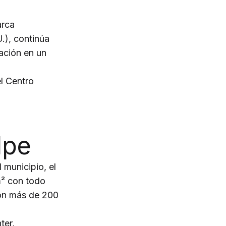
arca
.), continúa
ación en un
el Centro
lpe
l municipio, el
m² con todo
con más de 200
ter,