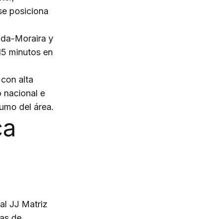
se posiciona
ada-Moraira y
15 minutos en
con alta
o nacional e
sumo del área.
ca
J
al JJ Matriz
eas de