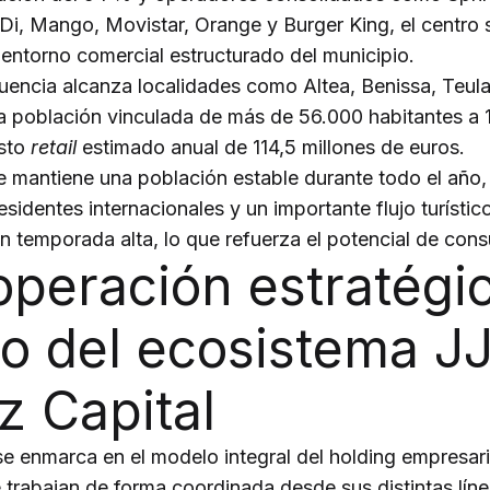
i, Mango, Movistar, Orange y Burger King, el centro 
entorno comercial estructurado del municipio.
luencia alcanza localidades como Altea, Benissa, Teul
a población vinculada de más de 56.000 habitantes a 
asto
retail
estimado anual de 114,5 millones de euros.
 mantiene una población estable durante todo el año, 
esidentes internacionales y un importante flujo turístic
en temporada alta, lo que refuerza el potencial de con
operación estratégi
o del ecosistema J
z Capital
e enmarca en el modelo integral del holding empresari
 trabajan de forma coordinada desde sus distintas lín