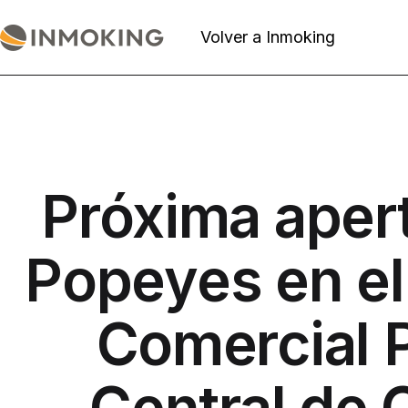
Saltar
al
Volver a Inmoking
Actualidad
contenido
Inmoking
Próxima aper
Popeyes en el
Comercial 
Central de 