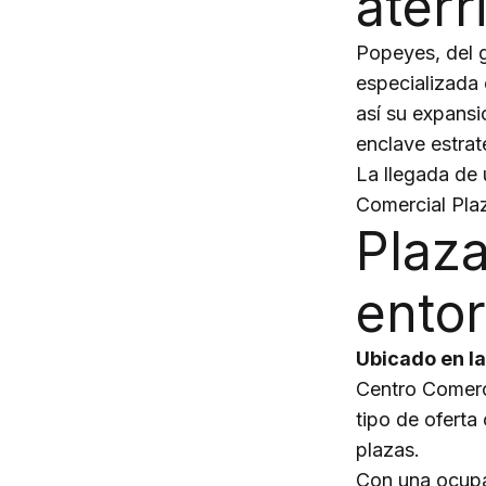
aterr
Popeyes, del 
especializada 
así su expans
enclave estraté
La llegada de 
Comercial Plaz
Plaza
ento
Ubicado en la
Centro Comerc
tipo de ofert
plazas.
Con una ocupa