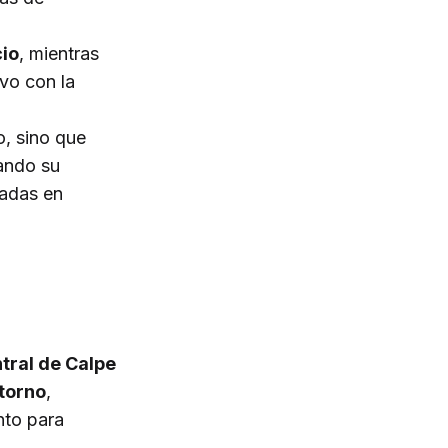
cio
, mientras
vo con la
o, sino que
zando su
sadas en
tral de Calpe
ntorno
,
nto para