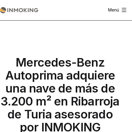
Saltar
Menú
al
Actualidad
contenido
Inmoking
Mercedes-Benz
Autoprima adquiere
una nave de más de
3.200 m² en Ribarroja
de Turia asesorado
por INMOKING