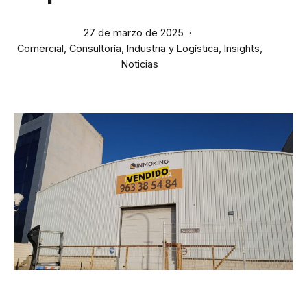
Publicada
27 de marzo de 2025
Categorizado
el
Comercial
,
Consultoría
,
Industria y Logística
,
Insights
,
como
Noticias