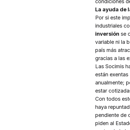
condiciones de
La ayuda de 
Por si este im
industriales c
inversión
se c
variable ni la
país más atrac
gracias a las 
Las Socimis h
están exentas
anualmente; po
estar cotizada
Con todos esto
haya repuntado
pendiente de 
piden al Estad