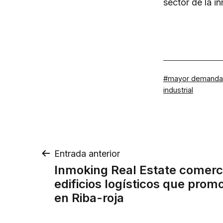
sector de la i
Etiquetado
mayor demanda
como
industrial
Navegación
Entrada anterior
Inmoking Real Estate comerci
de
edificios logísticos que pr
en Riba-roja
entradas