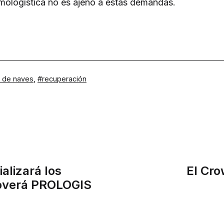
nmologística no es ajeno a estas demandas.
 de naves
,
recuperación
alizará los
El Cro
omoverá PROLOGIS