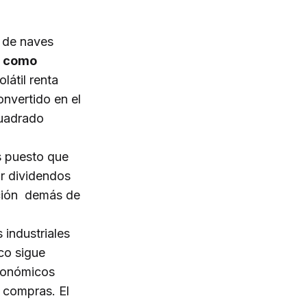
n de naves
io como
látil renta
onvertido en el
cuadrado
s puesto que
r dividendos
ación demás de
 industriales
co sigue
económicos
y compras. El