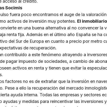
 acceso al crédito.
las Socimis
pulso fuera poco encontramos el auge de la valoració
omo activos de inversión muy potentes.
El inmobiliar
onvierte en una buena alternativa al no convencer la vo
 baja renta fija. Además en el último año España se ha c
tivo del Sur de Europa en cuanto a precio por metro 
expectativas de recuperación.
an contribuido a este fenómeno atrayendo a inversore
 de pagar impuesto de sociedades, a cambio de abona
seen activos en renta y tienen que evitar la especul
s.
s factores no es de extrañar que la inversión en naves
. Pese a ello la recuperación del mercado inmologísti
cierta ayuda interna. Todas las empresas y sectores 
o ayudas y medidas para reincentivar las inversiones 