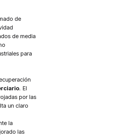
sumado de
ividad
pados de media
omo
triales para
recuperación
rciario
. El
rojadas por las
lta un claro
te la
jorado las