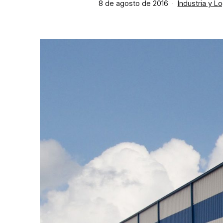
Publicada
Categorizado
8 de agosto de 2016
Industria y Lo
el
como