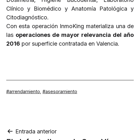
Clínico y Biomédico y Anatomía Patológica y
Citodiagnóstico.
Con esta operación InmoKing materializa una de
las
operaciones de mayor relevancia del año
2016
por superficie contratada en Valencia.
Etiquetado
arrendamiento
,
asesoramiento
como
Navegación
Entrada anterior