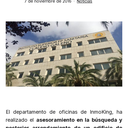
Publicada
Categorizado
7 de noviembre de 2016
Noticias
el
como
El departamento de oficinas de InmoKing, ha
realizado el
asesoramiento en la búsqueda y
posterior arrendamiento de un edificio de