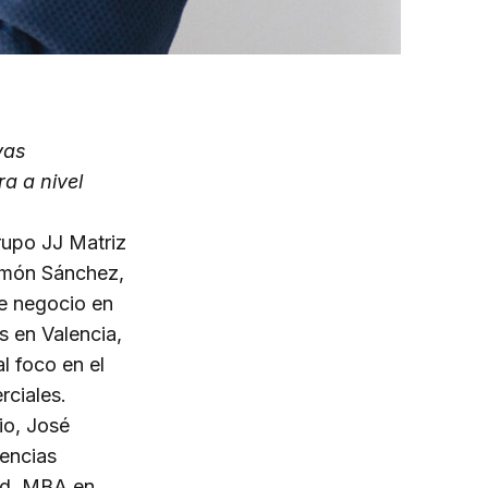
vas
a a nivel
rupo JJ Matriz
amón Sánchez,
de negocio en
s en Valencia,
l foco en el
rciales.
io, José
encias
id, MBA en