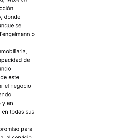
ección
o, donde
unque se
 Tengelmann o
mobiliaria,
capacidad de
fundo
 de este
ar el negocio
cando
 y en
, en todas sus
mpromiso para
l al servicio