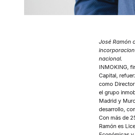
José Ramón di
incorporacion
nacional.
INMOKING, firm
Capital, refue
como Director 
el grupo inmob
Madrid y Murci
desarrollo, co
Con más de 25 
Ramón es Lice
Económicas y 