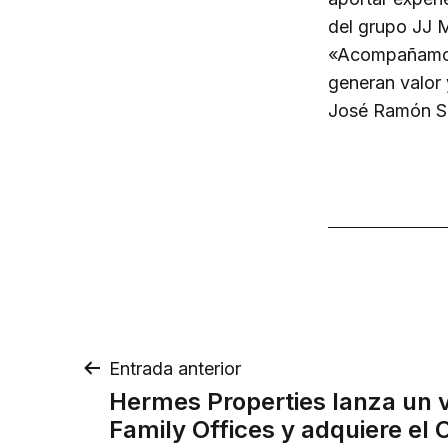
del grupo JJ M
«Acompañamos 
generan valor
José Ramón Sá
Navegación
Entrada anterior
Hermes Properties lanza un 
de
Family Offices y adquiere el 