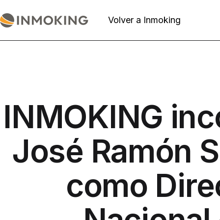
Saltar
al
Volver a Inmoking
Actualidad
contenido
Inmoking
INMOKING inco
José Ramón 
como Dire
Nacional