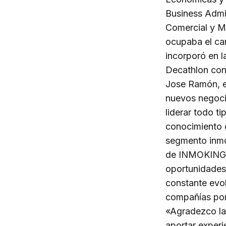
Business Admin
Comercial y M
ocupaba el ca
incorporó en 
Decathlon cont
Jose Ramón, es
nuevos negoci
liderar todo t
conocimiento d
segmento inmob
de INMOKING en
oportunidades
constante evol
compañías por
«Agradezco la
aportar experi