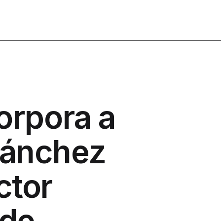
rpora a
Sánchez
ctor
 de