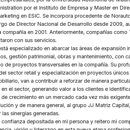
istration por el Instituto de Empresa y Master en Dir
arketing en ESIC. Se incorpora procedente de Noraut
rgo de Director Nacional de Desarrollo desde 2009, a
la compañía en 2001. Anteriormente, compañías como
aron con sus servicios.
tá especializado en abarcar las áreas de expansión in
os, gestión patrimonial, obras y mantenimiento, con 
ipo de proyectos transversales en la compañía. Su pro
el sector retail y especialización en proyectos únicos
iliario, van a contribuir a reforzar de manera particul
 el sector, generando valor a los clientes e identifi
 de crecimiento en un mercado cada vez más exigente
ución y de manera general, al grupo JJ Matriz Capital
 las sinergias generadas.
 confianza depositada en mi persona y reitero mi co
encia, visión y liderazgo en esta nueva etapa profesiona