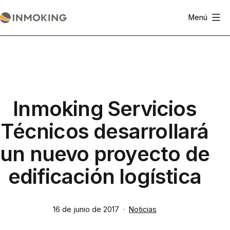
Saltar
Menú
al
Actualidad
contenido
Inmoking
Inmoking Servicios
Técnicos desarrollará
un nuevo proyecto de
edificación logística
Publicada
Categorizado
16 de junio de 2017
Noticias
el
como