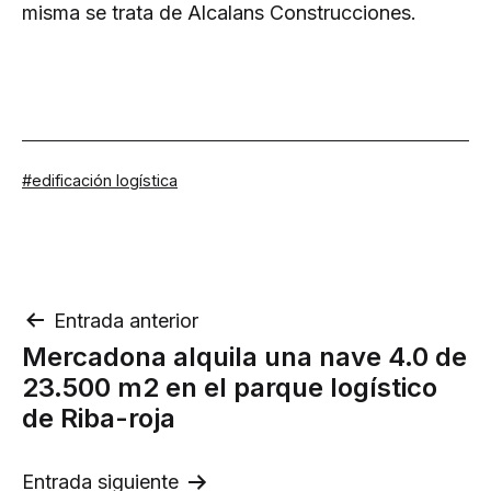
misma se trata de Alcalans Construcciones.
Etiquetado
edificación logística
como
Navegación
Entrada anterior
Mercadona alquila una nave 4.0 de
de
23.500 m2 en el parque logístico
entradas
de Riba-roja
Entrada siguiente