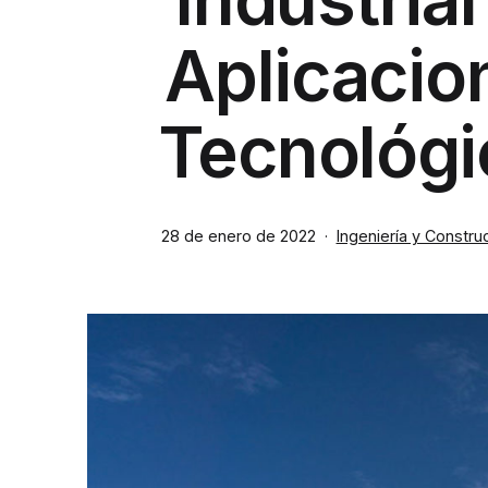
Aplicacio
Tecnológi
Publicada
Categorizado
28 de enero de 2022
Ingeniería y Constru
el
como