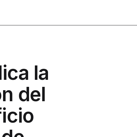
ica la
n del
icio
 de