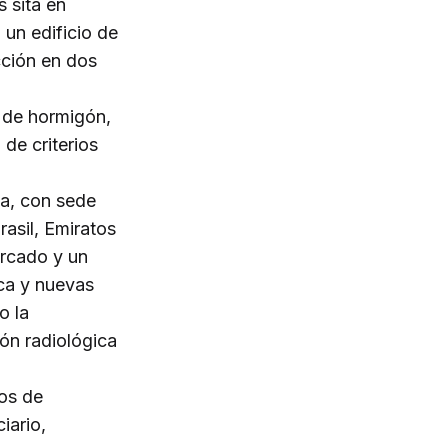
 sita en
 un edificio de
cción en dos
o de hormigón,
de criterios
a, con sede
rasil, Emiratos
rcado y un
ica y nuevas
o la
ón radiológica
ios de
iario,