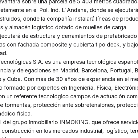
 levantará sobre una parcela de 5.403 metros cuadrados
etamente en el Pol. Ind. L´Andana, donde se ejecutará
truidos, donde la compañía instalará líneas de produ
nas y almacén logístico dotado de muelles de carga.
 ejecutará de estructura y cerramientos de prefabricad
as con fachada composite y cubierta tipo deck, y bajo 
dad.
Tecnológicas S.A. es una empresa tecnológica español
encia y delegaciones en Madrid, Barcelona, Portugal, B
 y Cuba. Con más de 30 años de experiencia en el me
formado por expertos en Ingeniería, Física, Electrón
son un referente tecnológico campos de actuación com
e tormentas, protección ante sobretensiones, protecci
édico física.
ial del grupo inmobiliario INMOKING, que ofrece servic
 construcción en los mercados industrial, logístico, terc