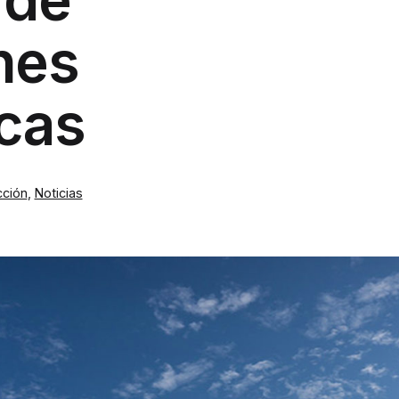
nes
cas
cción
,
Noticias