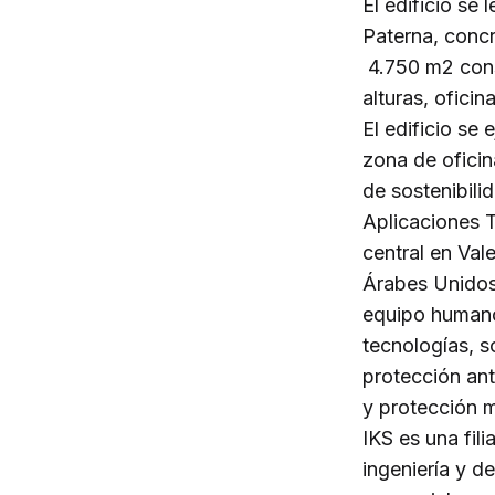
El edificio se
Paterna, concr
4.750 m2 cons
alturas, ofici
El edificio se
zona de oficin
de sostenibili
Aplicaciones 
central en Val
Árabes Unidos
equipo humano 
tecnologías, 
protección ant
y protección m
IKS es una fil
ingeniería y de