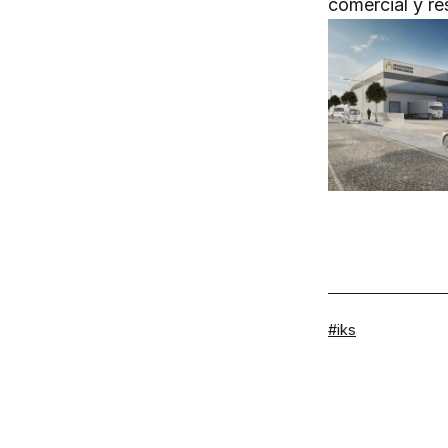
comercial y re
Etiquetado
iks
como